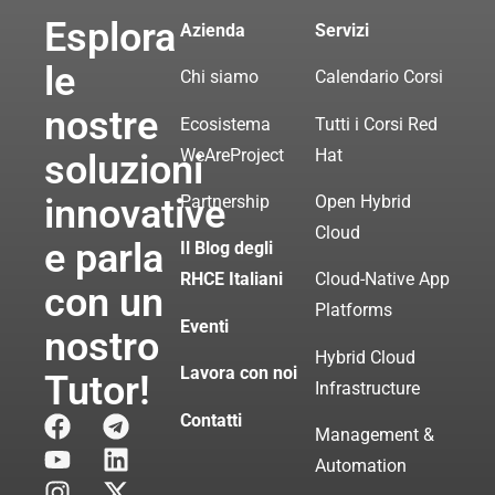
Esplora
Azienda
Servizi
le
Chi siamo
Calendario Corsi
nostre
Ecosistema
Tutti i Corsi Red
WeAreProject
Hat
soluzioni
innovative
Partnership
Open Hybrid
Cloud
e parla
Il Blog degli
RHCE Italiani
Cloud-Native App
con un
Platforms
Eventi
nostro
Hybrid Cloud
Lavora con noi
Tutor!
Infrastructure
Contatti
Management &
Automation