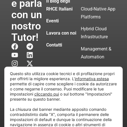
e parla
Il Blog degli
RHCE Italiani
Cloud-Native App
con un
Platforms
Eventi
nostro
Hybrid Cloud
Lavora con noi
Tutor!
Infrastructure
Contatti
Management &
Automation
Servizi di
Questo sito utilizza cookie tecnici e di profilazione propri
Consulenza
per offrirti la migliore esperienza. L’
informativa estesa
permette di capire come scegliere i cookie da autorizzare
Certificata
o come negarne il consenso. Puoi modificare le tue
impostazioni
cliccando qui
o sul bottone "Impostazioni"
presente su questo banner.
Copyright © 2010 Extraordy S.r.l. – Società soggetta
La chiusura del banner mediante apposito comando
all’attività di direzione e coordinamento di “Project
contraddistinto dalla "X", comporta il permanere delle
Informatica”
impostazioni di default e dunque la continuazione della
REA: MI – 194005, P. IVA / CF 07165600961 – All
navigazione in assenza di cookie o altri strumenti di