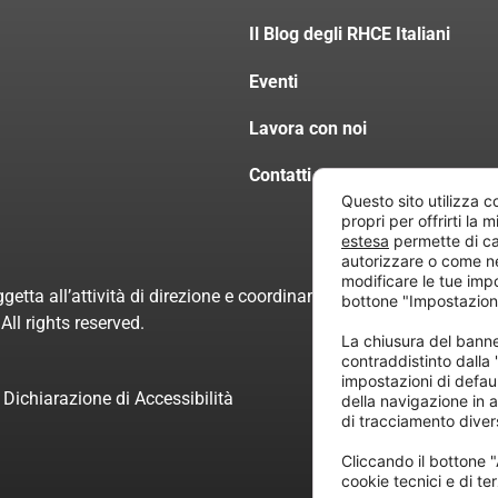
Il Blog degli RHCE Italiani
Eventi
Lavora con noi
Contatti
Questo sito utilizza c
propri per offrirti la 
estesa
permette di ca
autorizzare o come n
modificare le tue imp
getta all’attività di direzione e coordinamento di “Project Inform
bottone "Impostazion
ll rights reserved.
La chiusura del ban
contraddistinto dalla
impostazioni di defau
Dichiarazione di Accessibilità
della navigazione in a
di tracciamento divers
Cliccando il bottone "
cookie tecnici e di ter