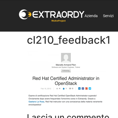
Azienda
Servizi
cl210_feedback1
Lascia un commento