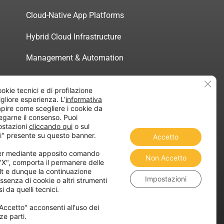
Cloud-Native App Platforms
Hybrid Cloud Infrastructure
Management & Automation
Servizi di Consulenza Certificata
Clos
ookie tecnici e di profilazione
migliore esperienza. L’
informativa
pire come scegliere i cookie da
egarne il consenso. Puoi
ostazioni
cliccando qui
o sul
atica”
i" presente su questo banner.
Accetto
ner mediante apposito comando
Non Accetto
 "X", comporta il permanere delle
lt e dunque la continuazione
Impostazioni
ssenza di cookie o altri strumenti
i da quelli tecnici.
Accetto" acconsenti all'uso dei
ze parti.