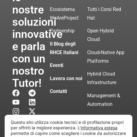
nostre
Ecosistema
Tutti i Corsi Red
WeAreProject
Hat
soluzioni
innovative
Partnership
Open Hybrid
Cloud
e parla
Il Blog degli
RHCE Italiani
Cloud-Native App
con un
Platforms
Eventi
nostro
Hybrid Cloud
Lavora con noi
Tutor!
Infrastructure
Contatti
Management &
Automation
Servizi di
Questo sito utilizza cookie tecnici e di profilazione propri
Consulenza
per offrirti la migliore esperienza. L’
informativa estesa
permette di capire come scegliere i cookie da autorizzare
Certificata