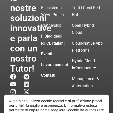
nostre
Ecosistema
Tutti i Corsi Red
WeAreProject
Hat
soluzioni
innovative
Partnership
Open Hybrid
Cloud
e parla
Il Blog degli
RHCE Italiani
Cloud-Native App
con un
Platforms
Eventi
nostro
Hybrid Cloud
Lavora con noi
Tutor!
Infrastructure
Contatti
Management &
Automation
Servizi di
Questo sito utilizza cookie tecnici e di profilazione propri
Consulenza
per offrirti la migliore esperienza. L’
informativa estesa
permette di capire come scegliere i cookie da autorizzare
Certificata