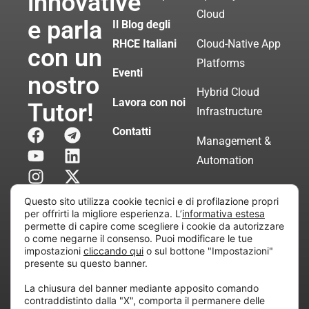
innovative
Cloud
e parla
Il Blog degli
RHCE Italiani
Cloud-Native App
con un
Platforms
Eventi
nostro
Hybrid Cloud
Lavora con noi
Tutor!
Infrastructure
Contatti
Management &
Automation
Servizi di
Questo sito utilizza cookie tecnici e di profilazione propri
Consulenza
per offrirti la migliore esperienza. L’
informativa estesa
permette di capire come scegliere i cookie da autorizzare
Certificata
o come negarne il consenso. Puoi modificare le tue
impostazioni
cliccando qui
o sul bottone "Impostazioni"
presente su questo banner.
Copyright © 2010 Extraordy S.r.l. – Società soggetta
La chiusura del banner mediante apposito comando
all’attività di direzione e coordinamento di “Project
contraddistinto dalla "X", comporta il permanere delle
Informatica”