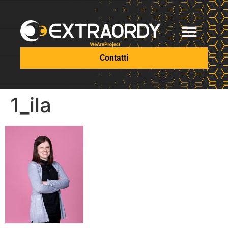
Contatti
1_ila