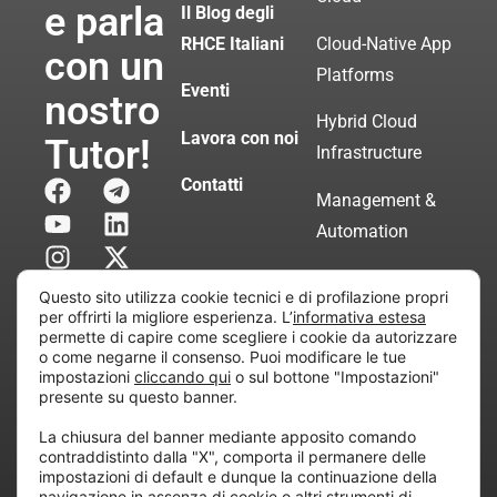
e parla
Il Blog degli
RHCE Italiani
Cloud-Native App
con un
Platforms
Eventi
nostro
Hybrid Cloud
Lavora con noi
Tutor!
Infrastructure
Contatti
Management &
Automation
Servizi di
Questo sito utilizza cookie tecnici e di profilazione propri
Consulenza
per offrirti la migliore esperienza. L’
informativa estesa
permette di capire come scegliere i cookie da autorizzare
Certificata
o come negarne il consenso. Puoi modificare le tue
impostazioni
cliccando qui
o sul bottone "Impostazioni"
presente su questo banner.
Copyright © 2010 Extraordy S.r.l. – Società soggetta
La chiusura del banner mediante apposito comando
all’attività di direzione e coordinamento di “Project
contraddistinto dalla "X", comporta il permanere delle
Informatica”
impostazioni di default e dunque la continuazione della
REA: MI – 194005, P. IVA / CF 07165600961 – All
navigazione in assenza di cookie o altri strumenti di