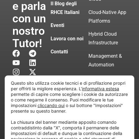
e parla
Il Blog degli
RHCE Italiani
Cloud-Native App
con un
Platforms
Eventi
nostro
Hybrid Cloud
Lavora con noi
Tutor!
Infrastructure
Contatti
Management &
Automation
Servizi di
Questo sito utilizza cookie tecnici e di profilazione propri
Consulenza
per offrirti la migliore esperienza. L’
informativa estesa
permette di capire come scegliere i cookie da autorizzare
Certificata
o come negarne il consenso. Puoi modificare le tue
impostazioni
cliccando qui
o sul bottone "Impostazioni"
presente su questo banner.
Copyright © 2010 Extraordy S.r.l. – Società soggetta
La chiusura del banner mediante apposito comando
all’attività di direzione e coordinamento di “Project
contraddistinto dalla "X", comporta il permanere delle
Informatica”
impostazioni di default e dunque la continuazione della
REA: MI – 194005, P. IVA / CF 07165600961 – All
navigazione in assenza di cookie o altri strumenti di