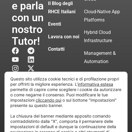
e parla
Il Blog degli
RHCE Italiani
Cloud-Native App
con un
Platforms
Eventi
nostro
Hybrid Cloud
Lavora con noi
Tutor!
Infrastructure
Contatti
Management &
Automation
Servizi di
Questo sito utilizza cookie tecnici e di profilazione propri
Consulenza
per offrirti la migliore esperienza. L’
informativa estesa
permette di capire come scegliere i cookie da autorizzare
Certificata
o come negarne il consenso. Puoi modificare le tue
impostazioni
cliccando qui
o sul bottone "Impostazioni"
presente su questo banner.
Copyright © 2010 Extraordy S.r.l. – Società soggetta
La chiusura del banner mediante apposito comando
all’attività di direzione e coordinamento di “Project
contraddistinto dalla "X", comporta il permanere delle
Informatica”
impostazioni di default e dunque la continuazione della
REA: MI – 194005, P. IVA / CF 07165600961 – All
navigazione in assenza di cookie o altri strumenti di