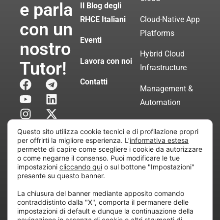
e parla
Il Blog degli
RHCE Italiani
Cloud-Native App
con un
Platforms
Eventi
nostro
Hybrid Cloud
Lavora con noi
Tutor!
Infrastructure
Contatti
Management &
Automation
Servizi di
Questo sito utilizza cookie tecnici e di profilazione propri
Consulenza
per offrirti la migliore esperienza. L’
informativa estesa
permette di capire come scegliere i cookie da autorizzare
Certificata
o come negarne il consenso. Puoi modificare le tue
impostazioni
cliccando qui
o sul bottone "Impostazioni"
presente su questo banner.
Copyright © 2010 Extraordy S.r.l. – Società soggetta
La chiusura del banner mediante apposito comando
all’attività di direzione e coordinamento di “Project
contraddistinto dalla "X", comporta il permanere delle
Informatica”
impostazioni di default e dunque la continuazione della
REA: MI – 194005, P. IVA / CF 07165600961 – All
navigazione in assenza di cookie o altri strumenti di