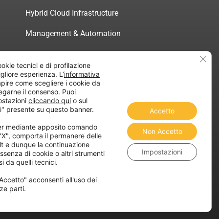
Hybrid Cloud Infrastructure
Management & Automation
Servizi di Consulenza Certificata
Clos
ookie tecnici e di profilazione
migliore esperienza. L’
informativa
pire come scegliere i cookie da
egarne il consenso. Puoi
ostazioni
cliccando qui
o sul
atica”
i" presente su questo banner.
Accetto
ner mediante apposito comando
Non Accetto
 "X", comporta il permanere delle
lt e dunque la continuazione
Impostazioni
ssenza di cookie o altri strumenti
i da quelli tecnici.
Accetto" acconsenti all'uso dei
ze parti.