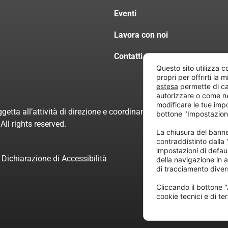
Eventi
Lavora con noi
Contatti
Questo sito utilizza c
propri per offrirti la 
estesa
permette di ca
autorizzare o come n
modificare le tue imp
getta all’attività di direzione e coordinamento di “Project Inform
bottone "Impostazion
ll rights reserved.
La chiusura del ban
contraddistinto dalla
impostazioni di defau
Dichiarazione di Accessibilità
della navigazione in a
di tracciamento divers
Cliccando il bottone "
cookie tecnici e di ter