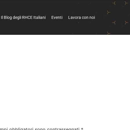
Il Blog degli RHCE Italiani
Eventi
Lavora con noi
ampi obbligatori sono contrassegnati
*