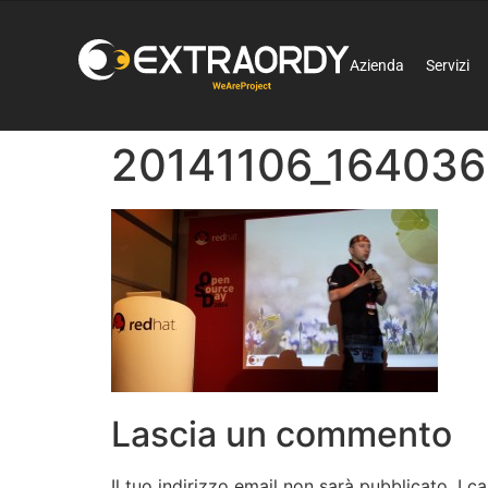
Azienda
Servizi
20141106_164036
Lascia un commento
Il tuo indirizzo email non sarà pubblicato.
I c