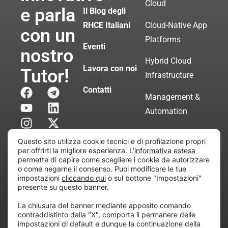
Cloud
e parla
Il Blog degli
RHCE Italiani
Cloud-Native App
con un
Platforms
Eventi
nostro
Hybrid Cloud
Lavora con noi
Tutor!
Infrastructure
Contatti
Management &
Automation
Servizi di
Questo sito utilizza cookie tecnici e di profilazione propri
Consulenza
per offrirti la migliore esperienza. L’
informativa estesa
permette di capire come scegliere i cookie da autorizzare
Certificata
o come negarne il consenso. Puoi modificare le tue
impostazioni
cliccando qui
o sul bottone "Impostazioni"
presente su questo banner.
Copyright © 2010 Extraordy S.r.l. – Società soggetta
La chiusura del banner mediante apposito comando
all’attività di direzione e coordinamento di “Project
contraddistinto dalla "X", comporta il permanere delle
Informatica”
impostazioni di default e dunque la continuazione della