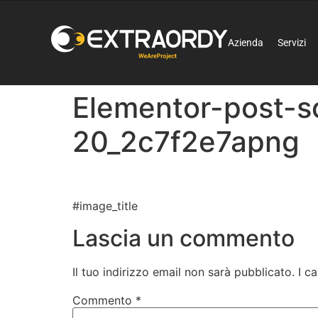
Azienda
Servizi
Elementor-post-
20_2c7f2e7apng
#image_title
Lascia un commento
Il tuo indirizzo email non sarà pubblicato.
I c
Commento
*