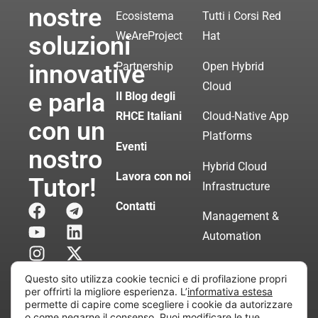
nostre
Ecosistema
Tutti i Corsi Red
WeAreProject
Hat
soluzioni
innovative
Partnership
Open Hybrid
Cloud
e parla
Il Blog degli
RHCE Italiani
Cloud-Native App
con un
Platforms
Eventi
nostro
Hybrid Cloud
Lavora con noi
Tutor!
Infrastructure
Contatti
Management &
Automation
Servizi di
Questo sito utilizza cookie tecnici e di profilazione propri
Consulenza
per offrirti la migliore esperienza. L’
informativa estesa
permette di capire come scegliere i cookie da autorizzare
Certificata
o come negarne il consenso. Puoi modificare le tue