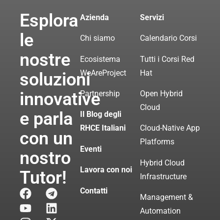
Esplora
Azienda
Servizi
le
Chi siamo
Calendario Corsi
nostre
Ecosistema
Tutti i Corsi Red
WeAreProject
Hat
soluzioni
innovative
Partnership
Open Hybrid
Cloud
e parla
Il Blog degli
RHCE Italiani
Cloud-Native App
con un
Platforms
Eventi
nostro
Hybrid Cloud
Lavora con noi
Tutor!
Infrastructure
Contatti
Management &
Automation