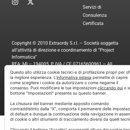
Servizi di
Consulenza
Certificata
Copyright © 2010 Extraordy S.r.l. – Società soggetta
all’attività di direzione e coordinamento di “Project
Informatica”
REA: MI – 194005, P. IVA / CF 07165600961 – All
rights reserved.
Questo sito utilizza cookie tecnici e di profilazione propri per off
la migliore esperienza. L’
informativa estesa
permette di capire
come scegliere i cookie da autorizzare o come negarne il
consenso. Puoi modificare le tue impostazioni
cliccando qui
o s
Privacy
Cookie
Dichiarazione di
bottone "Impostazioni" presente su questo banner.
Policy
Policy
Accessibilità
La chiusura del banner mediante apposito comando
contraddistinto dalla "X", comporta il permanere delle impostaz
di default e dunque la continuazione della navigazione in asse
di cookie o altri strumenti di tracciamento diversi da quelli tecni
Cliccando il bottone "Accetto" acconsenti all'uso dei cookie tec