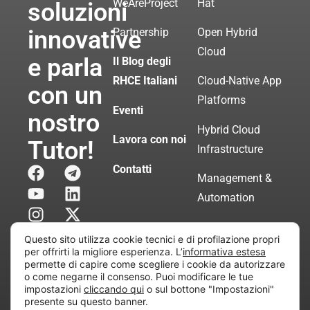
WeAreProject
Hat
soluzioni
innovative
Partnership
Open Hybrid
Cloud
e parla
Il Blog degli
RHCE Italiani
Cloud-Native App
con un
Platforms
Eventi
nostro
Hybrid Cloud
Lavora con noi
Tutor!
Infrastructure
Contatti
Management &
Automation
Servizi di
Questo sito utilizza cookie tecnici e di profilazione propri
Consulenza
per offrirti la migliore esperienza. L’
informativa estesa
permette di capire come scegliere i cookie da autorizzare
Certificata
o come negarne il consenso. Puoi modificare le tue
impostazioni
cliccando qui
o sul bottone "Impostazioni"
presente su questo banner.