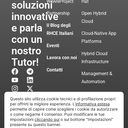
WeAreProject
Hat
soluzioni
innovative
Partnership
Open Hybrid
Cloud
e parla
Il Blog degli
RHCE Italiani
Cloud-Native App
con un
Platforms
Eventi
nostro
Hybrid Cloud
Lavora con noi
Tutor!
Infrastructure
Contatti
Management &
Automation
Servizi di
Questo sito utilizza cookie tecnici e di profilazione propri
Consulenza
per offrirti la migliore esperienza. L’
informativa estesa
permette di capire come scegliere i cookie da autorizzare
Certificata
o come negarne il consenso. Puoi modificare le tue
impostazioni
cliccando qui
o sul bottone "Impostazioni"
presente su questo banner.