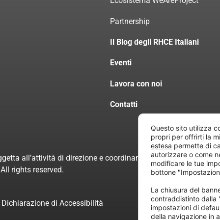
Ecosistema WeAreProject
Partnership
Il Blog degli RHCE Italiani
Eventi
Lavora con noi
Contatti
Questo sito utilizza c
propri per offrirti la 
estesa
permette di ca
autorizzare o come n
getta all’attività di direzione e coordinamento di “Project Inform
modificare le tue imp
ll rights reserved.
bottone "Impostazion
La chiusura del ban
contraddistinto dalla
Dichiarazione di Accessibilità
impostazioni di defau
della navigazione in a