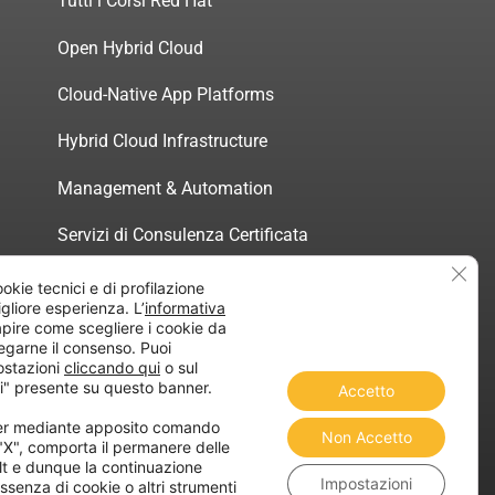
Tutti i Corsi Red Hat
Open Hybrid Cloud
Cloud-Native App Platforms
Hybrid Cloud Infrastructure
Management & Automation
Servizi di Consulenza Certificata
Clos
ookie tecnici e di profilazione
migliore esperienza. L’
informativa
pire come scegliere i cookie da
egarne il consenso. Puoi
atica”
ostazioni
cliccando qui
o sul
i" presente su questo banner.
Accetto
ner mediante apposito comando
Non Accetto
 "X", comporta il permanere delle
lt e dunque la continuazione
Impostazioni
ssenza di cookie o altri strumenti