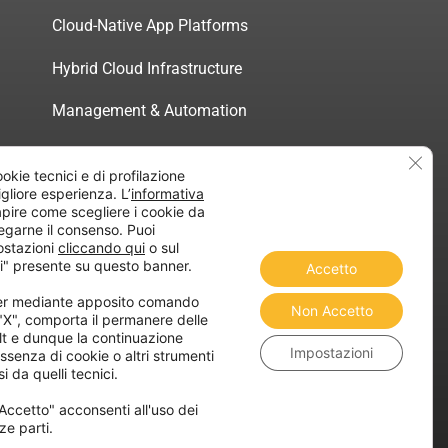
Cloud-Native App Platforms
Hybrid Cloud Infrastructure
Management & Automation
Servizi di Consulenza Certificata
Clos
ookie tecnici e di profilazione
migliore esperienza. L’
informativa
pire come scegliere i cookie da
egarne il consenso. Puoi
ostazioni
cliccando qui
o sul
atica”
i" presente su questo banner.
Accetto
ner mediante apposito comando
Non Accetto
 "X", comporta il permanere delle
lt e dunque la continuazione
Impostazioni
ssenza di cookie o altri strumenti
i da quelli tecnici.
Accetto" acconsenti all'uso dei
ze parti.