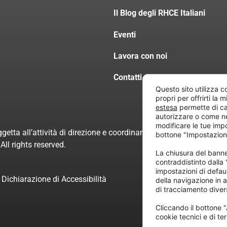
Il Blog degli RHCE Italiani
Eventi
Lavora con noi
Contatti
Questo sito utilizza c
propri per offrirti la 
estesa
permette di ca
autorizzare o come n
modificare le tue imp
getta all’attività di direzione e coordinamento di “Project Inform
bottone "Impostazion
ll rights reserved.
La chiusura del ban
contraddistinto dalla
impostazioni di defau
Dichiarazione di Accessibilità
della navigazione in a
di tracciamento divers
Cliccando il bottone "
cookie tecnici e di ter