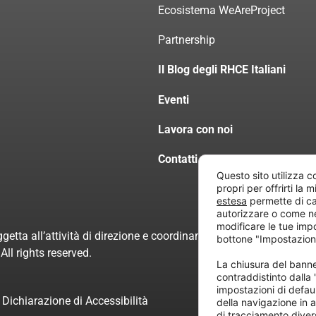
Ecosistema WeAreProject
Partnership
Il Blog degli RHCE Italiani
Eventi
Lavora con noi
Contatti
Questo sito utilizza c
propri per offrirti la 
estesa
permette di ca
autorizzare o come n
modificare le tue imp
getta all’attività di direzione e coordinamento di “Project Inform
bottone "Impostazion
ll rights reserved.
La chiusura del ban
contraddistinto dalla
impostazioni di defau
Dichiarazione di Accessibilità
della navigazione in a
di tracciamento divers