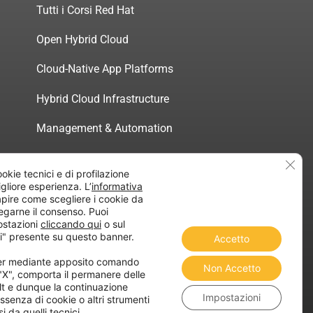
Tutti i Corsi Red Hat
Open Hybrid Cloud
Cloud-Native App Platforms
Hybrid Cloud Infrastructure
Management & Automation
Servizi di Consulenza Certificata
Clos
ookie tecnici e di profilazione
migliore esperienza. L’
informativa
pire come scegliere i cookie da
egarne il consenso. Puoi
ostazioni
cliccando qui
o sul
atica”
i" presente su questo banner.
Accetto
ner mediante apposito comando
Non Accetto
 "X", comporta il permanere delle
lt e dunque la continuazione
Impostazioni
ssenza di cookie o altri strumenti
i da quelli tecnici.