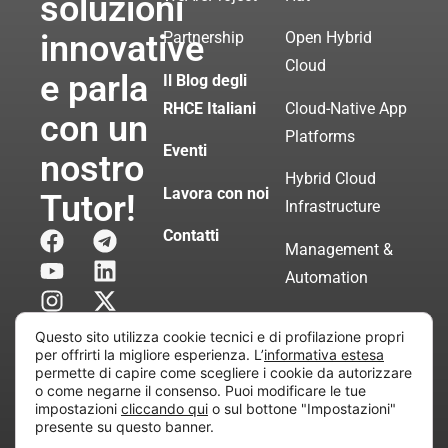
soluzioni
innovative
Partnership
Open Hybrid
Cloud
e parla
Il Blog degli
RHCE Italiani
Cloud-Native App
con un
Platforms
Eventi
nostro
Hybrid Cloud
Lavora con noi
Tutor!
Infrastructure
Contatti
Management &
Automation
Servizi di
Questo sito utilizza cookie tecnici e di profilazione propri
Consulenza
per offrirti la migliore esperienza. L’
informativa estesa
permette di capire come scegliere i cookie da autorizzare
Certificata
o come negarne il consenso. Puoi modificare le tue
impostazioni
cliccando qui
o sul bottone "Impostazioni"
presente su questo banner.
Copyright © 2010 Extraordy S.r.l. – Società soggetta