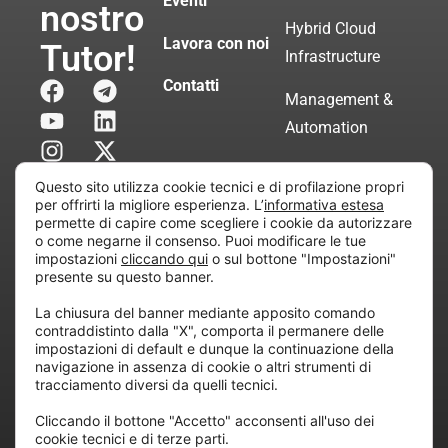
Eventi
nostro
Hybrid Cloud
Lavora con noi
Tutor!
Infrastructure
Contatti
Management &
Automation
Servizi di
Questo sito utilizza cookie tecnici e di profilazione propri
Consulenza
per offrirti la migliore esperienza. L’
informativa estesa
permette di capire come scegliere i cookie da autorizzare
Certificata
o come negarne il consenso. Puoi modificare le tue
impostazioni
cliccando qui
o sul bottone "Impostazioni"
presente su questo banner.
Copyright © 2010 Extraordy S.r.l. – Società soggetta
La chiusura del banner mediante apposito comando
all’attività di direzione e coordinamento di “Project
contraddistinto dalla "X", comporta il permanere delle
Informatica”
impostazioni di default e dunque la continuazione della
REA: MI – 194005, P. IVA / CF 07165600961 – All
navigazione in assenza di cookie o altri strumenti di
tracciamento diversi da quelli tecnici.
rights reserved.
Cliccando il bottone "Accetto" acconsenti all'uso dei
cookie tecnici e di terze parti.