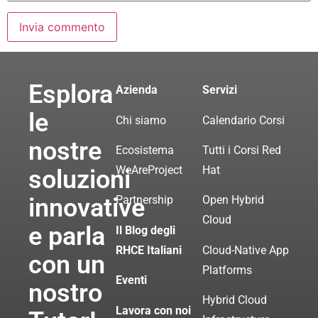
Esplora
Azienda
Servizi
le
Chi siamo
Calendario Corsi
nostre
Ecosistema
Tutti i Corsi Red
WeAreProject
Hat
soluzioni
innovative
Partnership
Open Hybrid
Cloud
e parla
Il Blog degli
RHCE Italiani
Cloud-Native App
con un
Platforms
Eventi
nostro
Hybrid Cloud
Lavora con noi