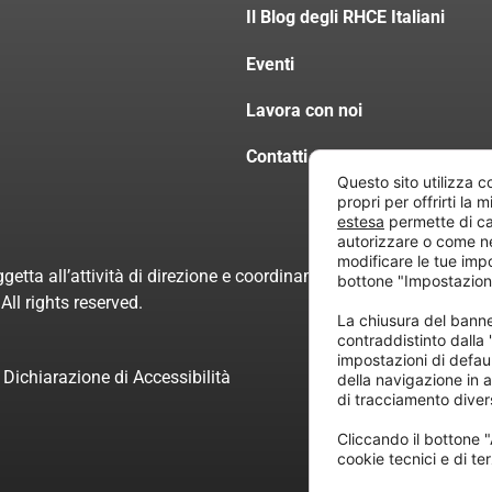
Il Blog degli RHCE Italiani
Eventi
Lavora con noi
Contatti
Questo sito utilizza c
propri per offrirti la 
estesa
permette di ca
autorizzare o come n
modificare le tue imp
getta all’attività di direzione e coordinamento di “Project Inform
bottone "Impostazion
ll rights reserved.
La chiusura del ban
contraddistinto dalla
impostazioni di defau
Dichiarazione di Accessibilità
della navigazione in a
di tracciamento divers
Cliccando il bottone "
cookie tecnici e di ter