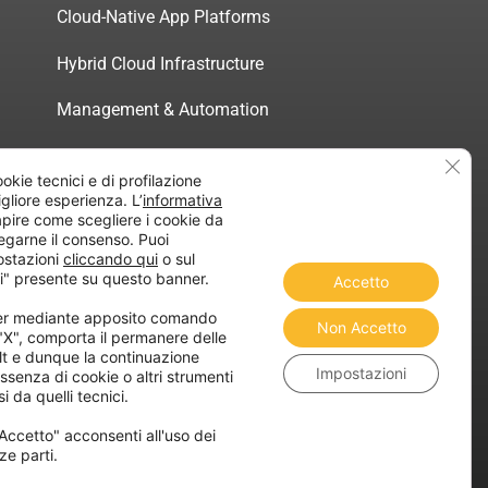
Cloud-Native App Platforms
Hybrid Cloud Infrastructure
Management & Automation
Servizi di Consulenza Certificata
Clos
ookie tecnici e di profilazione
migliore esperienza. L’
informativa
pire come scegliere i cookie da
egarne il consenso. Puoi
ostazioni
cliccando qui
o sul
atica”
i" presente su questo banner.
Accetto
ner mediante apposito comando
Non Accetto
 "X", comporta il permanere delle
lt e dunque la continuazione
Impostazioni
ssenza di cookie o altri strumenti
i da quelli tecnici.
Accetto" acconsenti all'uso dei
ze parti.