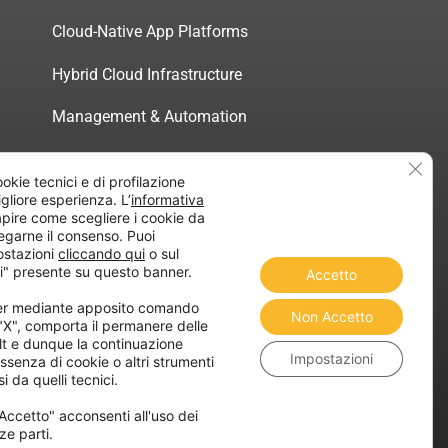
Cloud-Native App Platforms
Hybrid Cloud Infrastructure
Management & Automation
Servizi di Consulenza Certificata
Clos
ookie tecnici e di profilazione
migliore esperienza. L’
informativa
pire come scegliere i cookie da
egarne il consenso. Puoi
ostazioni
cliccando qui
o sul
atica”
i" presente su questo banner.
Accetto
ner mediante apposito comando
Non Accetto
 "X", comporta il permanere delle
lt e dunque la continuazione
Impostazioni
ssenza di cookie o altri strumenti
i da quelli tecnici.
Accetto" acconsenti all'uso dei
ze parti.