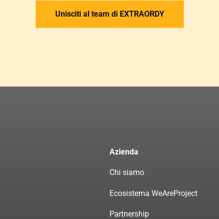
Unisciti al team di EXTRAORDY
Azienda
Chi siamo
Ecosistema WeAreProject
Partnership