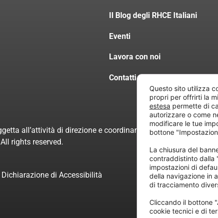
Il Blog degli RHCE Italiani
Eventi
Lavora con noi
Contatti
Questo sito utilizza c
propri per offrirti la 
estesa
permette di ca
autorizzare o come n
modificare le tue imp
getta all’attività di direzione e coordinamento di “Project Inform
bottone "Impostazion
ll rights reserved.
La chiusura del ban
contraddistinto dalla
impostazioni di defau
Dichiarazione di Accessibilità
della navigazione in a
di tracciamento divers
Cliccando il bottone "
cookie tecnici e di ter