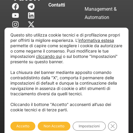
Contatti
Management &
Automation
Servizi di
Questo sito utilizza cookie tecnici e di profilazione propri
Consulenza
per offrirti la migliore esperienza. L’
informativa estesa
permette di capire come scegliere i cookie da autorizzare
Certificata
o come negarne il consenso. Puoi modificare le tue
impostazioni
cliccando qui
o sul bottone "Impostazioni"
presente su questo banner.
Copyright © 2010 Extraordy S.r.l. – Società soggetta
La chiusura del banner mediante apposito comando
all’attività di direzione e coordinamento di “Project
contraddistinto dalla "X", comporta il permanere delle
Informatica”
impostazioni di default e dunque la continuazione della
REA: MI – 194005, P. IVA / CF 07165600961 – All
navigazione in assenza di cookie o altri strumenti di
tracciamento diversi da quelli tecnici.
rights reserved.
Cliccando il bottone "Accetto" acconsenti all'uso dei
cookie tecnici e di terze parti.
Privacy
Cookie
Dichiarazione di
Policy
Policy
Accessibilità
Close GDP
Accetto
Non Accetto
Impostazioni