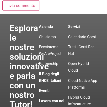
Esplora
Azienda
Servizi
le
Chi siamo
Calendario Corsi
nostre
Ecosistema
Tutti i Corsi Red
WeAreProject
Hat
soluzioni
innovative
Partnership
Open Hybrid
Cloud
e parla
Il Blog degli
RHCE Italiani
Cloud-Native App
con un
Platforms
Eventi
nostro
Hybrid Cloud
Lavora con noi
Tutor!
Infrastructure