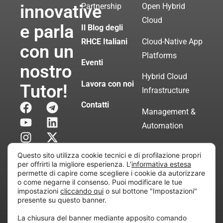
innovative
Partnership
Open Hybrid
Cloud
e parla
Il Blog degli
RHCE Italiani
Cloud-Native App
con un
Platforms
Eventi
nostro
Hybrid Cloud
Lavora con noi
Tutor!
Infrastructure
Contatti
Management &
Automation
Servizi di
Questo sito utilizza cookie tecnici e di profilazione propri
Consulenza
per offrirti la migliore esperienza. L’
informativa estesa
permette di capire come scegliere i cookie da autorizzare
Certificata
o come negarne il consenso. Puoi modificare le tue
impostazioni
cliccando qui
o sul bottone "Impostazioni"
presente su questo banner.
Copyright © 2010 Extraordy S.r.l. – Società soggetta
La chiusura del banner mediante apposito comando
all’attività di direzione e coordinamento di “Project