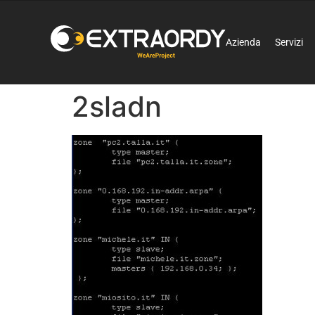
Azienda
Servizi
2sladn