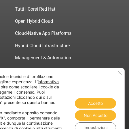
Tutti i Corsi Red Hat
Open Hybrid Cloud
Cloud-Native App Platforms
Hybrid Cloud Infrastructure
Management & Automation
Servizi di Consulenza Certificata
Clos
ookie tecnici e di profilazione
migliore esperienza. L’
informativa
pire come scegliere i cookie da
egarne il consenso. Puoi
ostazioni
cliccando qui
o sul
atica”
i" presente su questo banner.
Accetto
ner mediante apposito comando
Non Accetto
 "X", comporta il permanere delle
lt e dunque la continuazione
Impostazioni
ssenza di cookie o altri strumenti