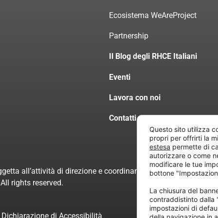
Ecosistema WeAreProject
Partnership
Il Blog degli RHCE Italiani
Eventi
Lavora con noi
Contatti
Questo sito utilizza c
propri per offrirti la 
estesa
permette di ca
autorizzare o come n
modificare le tue imp
getta all’attività di direzione e coordinamento di “Project Inform
bottone "Impostazion
ll rights reserved.
La chiusura del ban
contraddistinto dalla
impostazioni di defau
Dichiarazione di Accessibilità
della navigazione in a