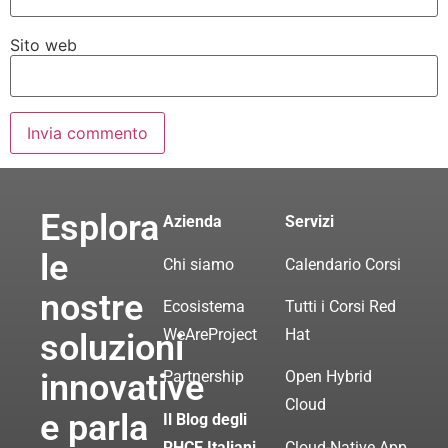
Sito web
Esplora
Azienda
Servizi
le
Chi siamo
Calendario Corsi
nostre
Ecosistema
Tutti i Corsi Red
WeAreProject
Hat
soluzioni
innovative
Partnership
Open Hybrid
Cloud
e parla
Il Blog degli
RHCE Italiani
Cloud-Native App