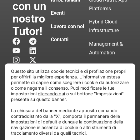
con un
Platforms
Eventi
nostro
Hybrid Cloud
Lavora con noi
Tutor!
Infrastructure
Contatti
Management &
Automation
Servizi di
Questo sito utilizza cookie tecnici e di profilazione propri
Consulenza
per offrirti la migliore esperienza. L’
informativa estesa
permette di capire come scegliere i cookie da autorizzare
Certificata
o come negarne il consenso. Puoi modificare le tue
impostazioni
cliccando qui
o sul bottone "Impostazioni"
presente su questo banner.
Copyright © 2010 Extraordy S.r.l. – Società soggetta
La chiusura del banner mediante apposito comando
all’attività di direzione e coordinamento di “Project
contraddistinto dalla "X", comporta il permanere delle
Informatica”
impostazioni di default e dunque la continuazione della
REA: MI – 194005, P. IVA / CF 07165600961 – All
navigazione in assenza di cookie o altri strumenti di
tracciamento diversi da quelli tecnici.
rights reserved.