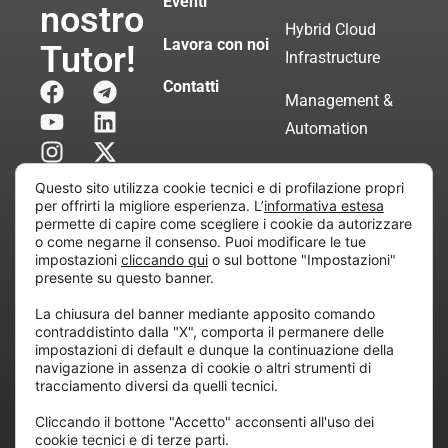
Eventi
nostro
Hybrid Cloud
Lavora con noi
Tutor!
Infrastructure
Contatti
Management &
Automation
Servizi di
Questo sito utilizza cookie tecnici e di profilazione propri
Consulenza
per offrirti la migliore esperienza. L’
informativa estesa
permette di capire come scegliere i cookie da autorizzare
Certificata
o come negarne il consenso. Puoi modificare le tue
impostazioni
cliccando qui
o sul bottone "Impostazioni"
presente su questo banner.
Copyright © 2010 Extraordy S.r.l. – Società soggetta
La chiusura del banner mediante apposito comando
all’attività di direzione e coordinamento di “Project
contraddistinto dalla "X", comporta il permanere delle
Informatica”
impostazioni di default e dunque la continuazione della
REA: MI – 194005, P. IVA / CF 07165600961 – All
navigazione in assenza di cookie o altri strumenti di
tracciamento diversi da quelli tecnici.
rights reserved.
Cliccando il bottone "Accetto" acconsenti all'uso dei
cookie tecnici e di terze parti.