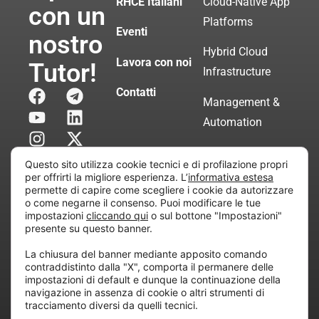
RHCE Italiani
Cloud-Native App
con un
Platforms
Eventi
nostro
Hybrid Cloud
Lavora con noi
Tutor!
Infrastructure
Contatti
Management &
Automation
Servizi di
Questo sito utilizza cookie tecnici e di profilazione propri
Consulenza
per offrirti la migliore esperienza. L’
informativa estesa
permette di capire come scegliere i cookie da autorizzare
Certificata
o come negarne il consenso. Puoi modificare le tue
impostazioni
cliccando qui
o sul bottone "Impostazioni"
presente su questo banner.
Copyright © 2010 Extraordy S.r.l. – Società soggetta
La chiusura del banner mediante apposito comando
all’attività di direzione e coordinamento di “Project
contraddistinto dalla "X", comporta il permanere delle
Informatica”
impostazioni di default e dunque la continuazione della
REA: MI – 194005, P. IVA / CF 07165600961 – All
navigazione in assenza di cookie o altri strumenti di
tracciamento diversi da quelli tecnici.
rights reserved.