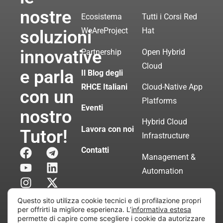
nostre
Ecosistema
Tutti i Corsi Red
WeAreProject
Hat
soluzioni
innovative
Partnership
Open Hybrid
Cloud
e parla
Il Blog degli
RHCE Italiani
Cloud-Native App
con un
Platforms
Eventi
nostro
Hybrid Cloud
Lavora con noi
Tutor!
Infrastructure
Contatti
Management &
Automation
Servizi di
Questo sito utilizza cookie tecnici e di profilazione propri
Consulenza
per offrirti la migliore esperienza. L’
informativa estesa
permette di capire come scegliere i cookie da autorizzare
Certificata