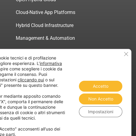
Cloud-Native App Platforms
Hybrid Cloud Infrastructure
Management & Automation
Servizi di Consulenza Certificata
Clos
ookie tecnici e di profilazione
migliore esperienza. L’
informativa
pire come scegliere i cookie da
egarne il consenso. Puoi
ostazioni
cliccando qui
o sul
atica”
i" presente su questo banner.
Accetto
ner mediante apposito comando
Non Accetto
 "X", comporta il permanere delle
lt e dunque la continuazione
Impostazioni
ssenza di cookie o altri strumenti
i da quelli tecnici.
Accetto" acconsenti all'uso dei
ze parti.