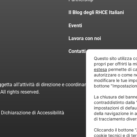
Il Blog degli RHCE Italiani
Eventi
Lavora con noi
Contatti
Questo sito utilizza c
propri per offrirti la 
estesa
permette di ca
autorizzare o come n
modificare le tue imp
getta all’attività di direzione e coordinamento di “Project Inform
bottone "Impostazion
ll rights reserved.
La chiusura del ban
contraddistinto dalla
impostazioni di defau
Dichiarazione di Accessibilità
della navigazione in a
di tracciamento divers
Cliccando il bottone "
cookie tecnici e di ter