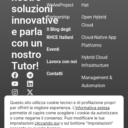
WeAreProject
Hat
soluzioni
innovative
Partnership
Open Hybrid
Cloud
e parla
Il Blog degli
RHCE Italiani
Cloud-Native App
con un
Platforms
Eventi
nostro
Hybrid Cloud
Lavora con noi
Tutor!
Infrastructure
Contatti
Management &
Automation
Servizi di
Questo sito utilizza cookie tecnici e di profilazione propri
Consulenza
per offrirti la migliore esperienza. L’
informativa estesa
permette di capire come scegliere i cookie da autorizzare
Certificata
o come negarne il consenso. Puoi modificare le tue
impostazioni
cliccando qui
o sul bottone "Impostazioni"