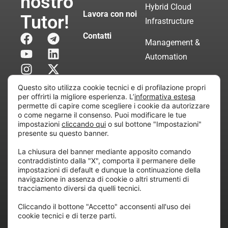
nostro
Hybrid Cloud
Lavora con noi
Tutor!
Infrastructure
Contatti
Management &
Automation
Servizi di
Questo sito utilizza cookie tecnici e di profilazione propri
Consulenza
per offrirti la migliore esperienza. L’
informativa estesa
permette di capire come scegliere i cookie da autorizzare
Certificata
o come negarne il consenso. Puoi modificare le tue
impostazioni
cliccando qui
o sul bottone "Impostazioni"
presente su questo banner.
Copyright © 2010 Extraordy S.r.l. – Società soggetta
La chiusura del banner mediante apposito comando
all’attività di direzione e coordinamento di “Project
contraddistinto dalla "X", comporta il permanere delle
Informatica”
impostazioni di default e dunque la continuazione della
REA: MI – 194005, P. IVA / CF 07165600961 – All
navigazione in assenza di cookie o altri strumenti di
tracciamento diversi da quelli tecnici.
rights reserved.
Cliccando il bottone "Accetto" acconsenti all'uso dei
cookie tecnici e di terze parti.
Privacy
Cookie
Dichiarazione di