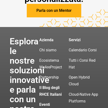
Parla con un Mentor
Esplora
Azienda
Servizi
le
Chi siamo
Calendario Corsi
nostre
Ecosistema
Tutti i Corsi Red
WeAreProject
Hat
soluzioni
innovative
Partnership
Open Hybrid
Cloud
e parla
Il Blog degli
RHCE Italiani
Cloud-Native App
con un
Platforms
Eventi