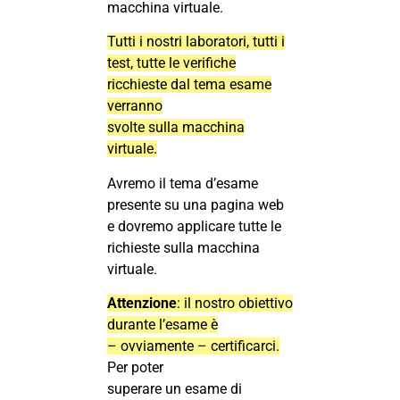
macchina virtuale.
Tutti i nostri laboratori, tutti i
test, tutte le verifiche
ricchieste dal tema esame
verranno
svolte sulla macchina
virtuale.
Avremo il tema d’esame
presente su una pagina web
e dovremo applicare tutte le
richieste sulla macchina
virtuale.
Attenzione
: il nostro obiettivo
durante l’esame è
– ovviamente – certificarci.
Per poter
superare un esame di