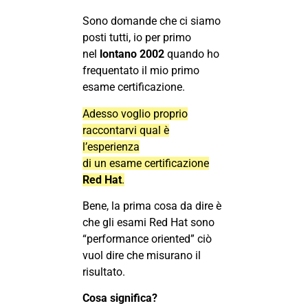
Sono domande che ci siamo
posti tutti, io per primo
nel
lontano 2002
quando ho
frequentato il mio primo
esame certificazione.
Adesso voglio proprio
raccontarvi qual è
l’esperienza
di un esame certificazione
Red Hat
.
Bene, la prima cosa da dire è
che gli esami Red Hat sono
“performance oriented” ciò
vuol dire che misurano il
risultato.
Cosa significa?