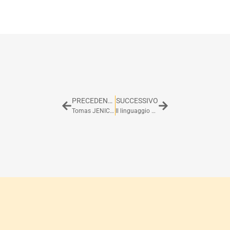
PRECEDENTE
SUCCESSIVO
Tomas JENICEK
Il linguaggio Go – prima parte