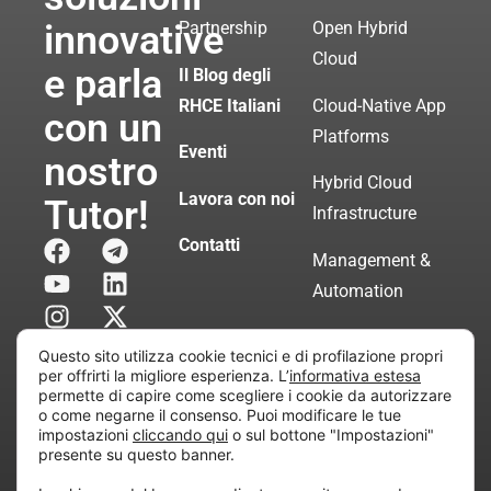
innovative
Partnership
Open Hybrid
Cloud
e parla
Il Blog degli
RHCE Italiani
Cloud-Native App
con un
Platforms
Eventi
nostro
Hybrid Cloud
Lavora con noi
Tutor!
Infrastructure
Contatti
Management &
Automation
Servizi di
Questo sito utilizza cookie tecnici e di profilazione propri
Consulenza
per offrirti la migliore esperienza. L’
informativa estesa
permette di capire come scegliere i cookie da autorizzare
Certificata
o come negarne il consenso. Puoi modificare le tue
impostazioni
cliccando qui
o sul bottone "Impostazioni"
presente su questo banner.
Copyright © 2010 Extraordy S.r.l. – Società soggetta