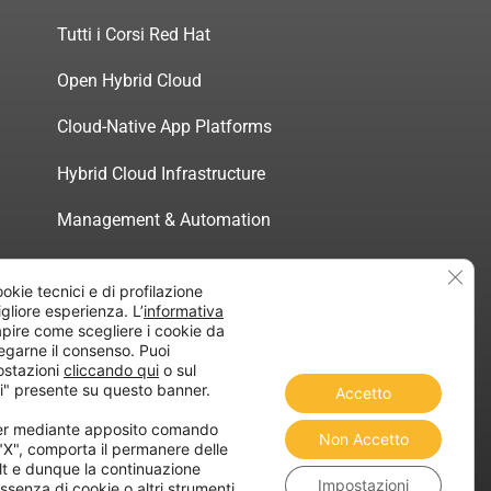
Tutti i Corsi Red Hat
Open Hybrid Cloud
Cloud-Native App Platforms
Hybrid Cloud Infrastructure
Management & Automation
Servizi di Consulenza Certificata
Clos
ookie tecnici e di profilazione
migliore esperienza. L’
informativa
pire come scegliere i cookie da
egarne il consenso. Puoi
ostazioni
cliccando qui
o sul
atica”
i" presente su questo banner.
Accetto
ner mediante apposito comando
Non Accetto
 "X", comporta il permanere delle
lt e dunque la continuazione
Impostazioni
ssenza di cookie o altri strumenti