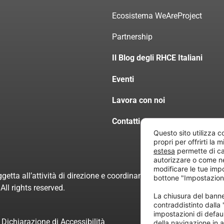
Ecosistema WeAreProject
Partnership
Il Blog degli RHCE Italiani
Eventi
Lavora con noi
Contatti
Questo sito utilizza c
propri per offrirti la 
estesa
permette di ca
autorizzare o come n
modificare le tue imp
getta all’attività di direzione e coordinamento di “Project Inform
bottone "Impostazion
ll rights reserved.
La chiusura del ban
contraddistinto dalla
impostazioni di defau
Dichiarazione di Accessibilità
della navigazione in a