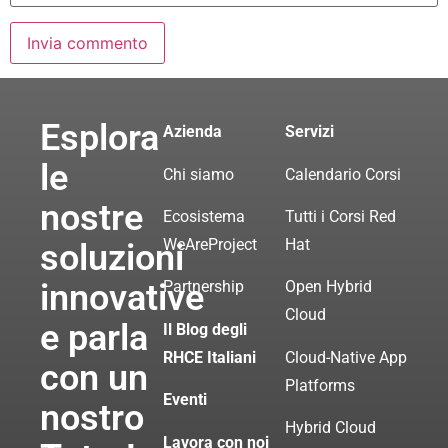
Esplora
Azienda
Servizi
le
Chi siamo
Calendario Corsi
nostre
Ecosistema
Tutti i Corsi Red
WeAreProject
Hat
soluzioni
innovative
Partnership
Open Hybrid
Cloud
e parla
Il Blog degli
RHCE Italiani
Cloud-Native App
con un
Platforms
Eventi
nostro
Hybrid Cloud
Lavora con noi