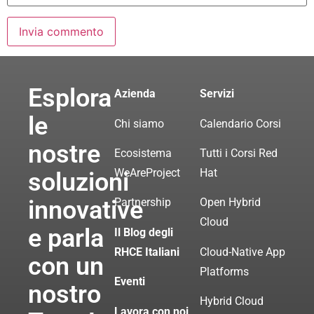
Esplora
Azienda
Servizi
le
Chi siamo
Calendario Corsi
nostre
Ecosistema
Tutti i Corsi Red
WeAreProject
Hat
soluzioni
innovative
Partnership
Open Hybrid
Cloud
e parla
Il Blog degli
RHCE Italiani
Cloud-Native App
con un
Platforms
Eventi
nostro
Hybrid Cloud
Lavora con noi