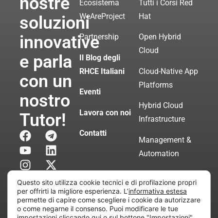
nostre
Ecosistema
Tutti i Corsi Red
WeAreProject
Hat
soluzioni
innovative
Partnership
Open Hybrid
Cloud
e parla
Il Blog degli
RHCE Italiani
Cloud-Native App
con un
Platforms
Eventi
nostro
Hybrid Cloud
Lavora con noi
Tutor!
Infrastructure
Contatti
Management &
Automation
Servizi di
Questo sito utilizza cookie tecnici e di profilazione propri
Consulenza
per offrirti la migliore esperienza. L’
informativa estesa
permette di capire come scegliere i cookie da autorizzare
Certificata
o come negarne il consenso. Puoi modificare le tue
impostazioni
cliccando qui
o sul bottone "Impostazioni"