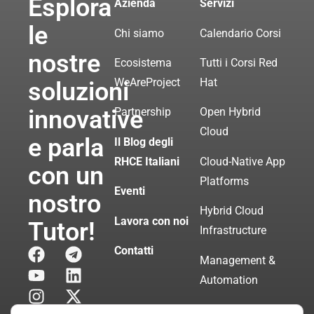
Esplora
Azienda
Servizi
le
Chi siamo
Calendario Corsi
nostre
Ecosistema
Tutti i Corsi Red
WeAreProject
Hat
soluzioni
innovative
Partnership
Open Hybrid
Cloud
e parla
Il Blog degli
RHCE Italiani
Cloud-Native App
con un
Platforms
Eventi
nostro
Hybrid Cloud
Lavora con noi
Tutor!
Infrastructure
Contatti
Management &
Automation
Servizi di