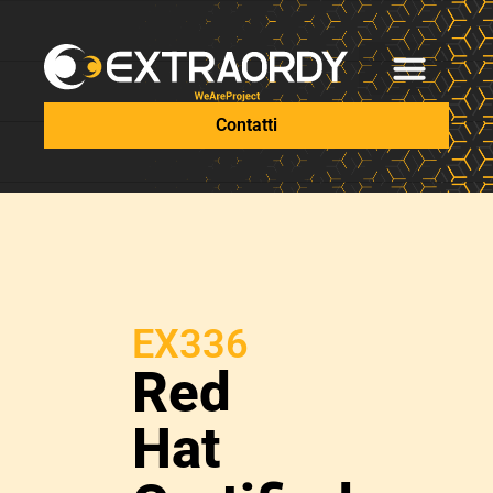
Contatti
EX336
Red
Hat