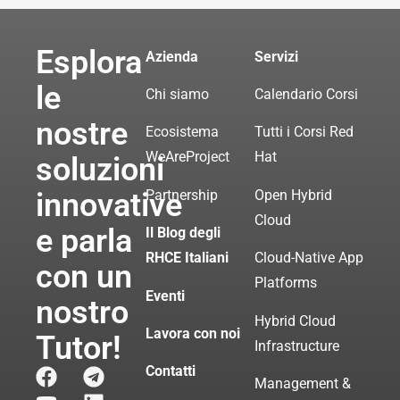
Esplora
Azienda
Servizi
le
Chi siamo
Calendario Corsi
nostre
Ecosistema
Tutti i Corsi Red
WeAreProject
Hat
soluzioni
innovative
Partnership
Open Hybrid
Cloud
e parla
Il Blog degli
RHCE Italiani
Cloud-Native App
con un
Platforms
Eventi
nostro
Hybrid Cloud
Lavora con noi
Tutor!
Infrastructure
Contatti
Management &