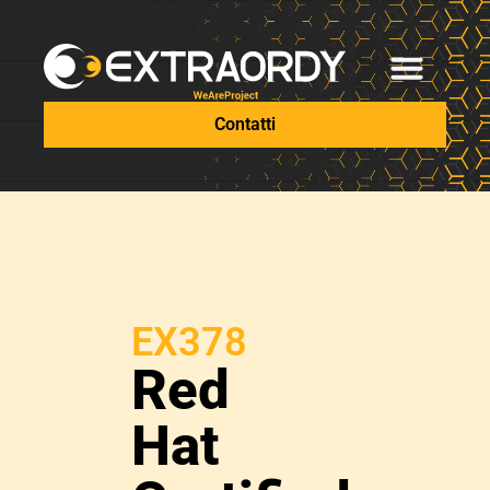
Contatti
EX378
Red
Hat