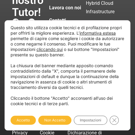
nostro
Hybrid Cloud
Lavora con noi
Tutor!
Infrastructure
Contatti
Management &
Questo sito utilizza cookie tecnici e di profilazione propri
Automation
per offrirti la migliore esperienza. L’
informativa estesa
permette di capire come scegliere i cookie da autorizzare
o come negarne il consenso. Puoi modificare le tue
Servizi di
impostazioni
cliccando qui
o sul bottone "Impostazioni"
Consulenza
presente su questo banner.
Certificata
La chiusura del banner mediante apposito comando
contraddistinto dalla "X", comporta il permanere delle
impostazioni di default e dunque la continuazione della
navigazione in assenza di cookie o altri strumenti di
Copyright © 2010 Extraordy S.r.l. – Società soggetta
tracciamento diversi da quelli tecnici.
all’attività di direzione e coordinamento di “Project
Informatica”
Cliccando il bottone "Accetto" acconsenti all'uso dei
cookie tecnici e di terze parti.
REA: MI – 194005, P. IVA / CF 07165600961 – All
rights reserved.
Close GDP
Accetto
Non Accetto
Impostazioni
Privacy
Cookie
Dichiarazione di