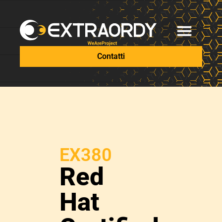
Contatti
EX380
Red
Hat