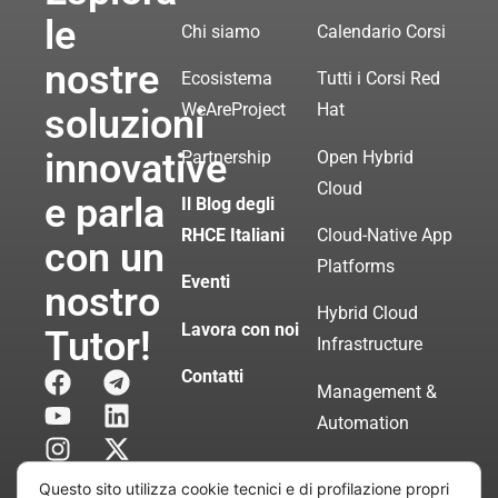
le
Chi siamo
Calendario Corsi
nostre
Ecosistema
Tutti i Corsi Red
WeAreProject
Hat
soluzioni
innovative
Partnership
Open Hybrid
Cloud
e parla
Il Blog degli
RHCE Italiani
Cloud-Native App
con un
Platforms
Eventi
nostro
Hybrid Cloud
Lavora con noi
Tutor!
Infrastructure
Contatti
Management &
Automation
Servizi di
Questo sito utilizza cookie tecnici e di profilazione propri