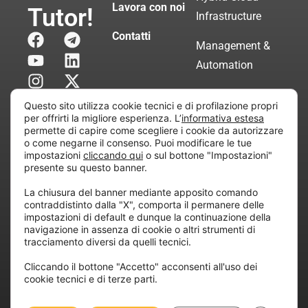
Lavora con noi
Tutor!
Infrastructure
Contatti
Management &
Automation
Servizi di
Questo sito utilizza cookie tecnici e di profilazione propri
Consulenza
per offrirti la migliore esperienza. L’
informativa estesa
permette di capire come scegliere i cookie da autorizzare
Certificata
o come negarne il consenso. Puoi modificare le tue
impostazioni
cliccando qui
o sul bottone "Impostazioni"
presente su questo banner.
Copyright © 2010 Extraordy S.r.l. – Società soggetta
La chiusura del banner mediante apposito comando
all’attività di direzione e coordinamento di “Project
contraddistinto dalla "X", comporta il permanere delle
Informatica”
impostazioni di default e dunque la continuazione della
REA: MI – 194005, P. IVA / CF 07165600961 – All
navigazione in assenza di cookie o altri strumenti di
tracciamento diversi da quelli tecnici.
rights reserved.
Cliccando il bottone "Accetto" acconsenti all'uso dei
cookie tecnici e di terze parti.
Privacy
Cookie
Dichiarazione di