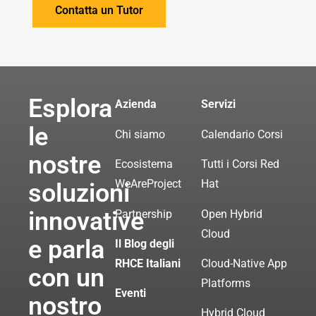
Esplora
Azienda
Servizi
le
Chi siamo
Calendario Corsi
nostre
Ecosistema
Tutti i Corsi Red
WeAreProject
Hat
soluzioni
innovative
Partnership
Open Hybrid
Cloud
e parla
Il Blog degli
RHCE Italiani
Cloud-Native App
con un
Platforms
Eventi
nostro
Hybrid Cloud