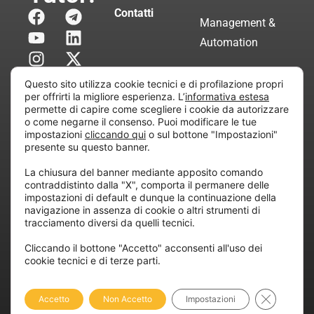
Contatti
Management &
Automation
Servizi di
Questo sito utilizza cookie tecnici e di profilazione propri
Consulenza
per offrirti la migliore esperienza. L’
informativa estesa
permette di capire come scegliere i cookie da autorizzare
Certificata
o come negarne il consenso. Puoi modificare le tue
impostazioni
cliccando qui
o sul bottone "Impostazioni"
presente su questo banner.
Copyright © 2010 Extraordy S.r.l. – Società soggetta
La chiusura del banner mediante apposito comando
all’attività di direzione e coordinamento di “Project
contraddistinto dalla "X", comporta il permanere delle
Informatica”
impostazioni di default e dunque la continuazione della
REA: MI – 194005, P. IVA / CF 07165600961 – All
navigazione in assenza di cookie o altri strumenti di
tracciamento diversi da quelli tecnici.
rights reserved.
Cliccando il bottone "Accetto" acconsenti all'uso dei
cookie tecnici e di terze parti.
Privacy
Cookie
Dichiarazione di
Policy
Policy
Accessibilità
Close GDP
Accetto
Non Accetto
Impostazioni