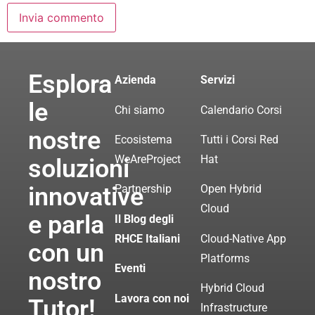
Esplora
Azienda
Servizi
le
Chi siamo
Calendario Corsi
nostre
Ecosistema
Tutti i Corsi Red
WeAreProject
Hat
soluzioni
innovative
Partnership
Open Hybrid
Cloud
e parla
Il Blog degli
RHCE Italiani
Cloud-Native App
con un
Platforms
Eventi
nostro
Hybrid Cloud
Lavora con noi
Tutor!
Infrastructure