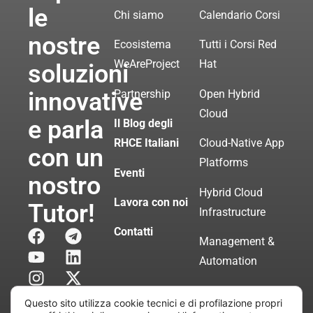
le
Chi siamo
Calendario Corsi
nostre
Ecosistema
Tutti i Corsi Red
WeAreProject
Hat
soluzioni
innovative
Partnership
Open Hybrid
Cloud
e parla
Il Blog degli
RHCE Italiani
Cloud-Native App
con un
Platforms
Eventi
nostro
Hybrid Cloud
Lavora con noi
Tutor!
Infrastructure
Contatti
Management &
Automation
Servizi di
Questo sito utilizza cookie tecnici e di profilazione propri
Consulenza