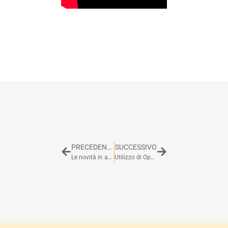
PRECEDENTE
SUCCESSIVO
Le novità in arrivo: Red Hat’s GlusterFS 3.4
Utilizzo di OpenSSH su RHEL / CentOS 6