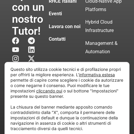
RHCE Italiani
Cloud-Native App
con un
Platforms
Eventi
nostro
Hybrid Cloud
Lavora con noi
Tutor!
Infrastructure
Contatti
Management &
Automation
Servizi di
Questo sito utilizza cookie tecnici e di profilazione propri
Consulenza
per offrirti la migliore esperienza. L’
informativa estesa
permette di capire come scegliere i cookie da autorizzare
Certificata
o come negarne il consenso. Puoi modificare le tue
impostazioni
cliccando qui
o sul bottone "Impostazioni"
presente su questo banner.
Copyright © 2010 Extraordy S.r.l. – Società soggetta
La chiusura del banner mediante apposito comando
all’attività di direzione e coordinamento di “Project
contraddistinto dalla "X", comporta il permanere delle
Informatica”
impostazioni di default e dunque la continuazione della
REA: MI – 194005, P. IVA / CF 07165600961 – All
navigazione in assenza di cookie o altri strumenti di
tracciamento diversi da quelli tecnici.
rights reserved.