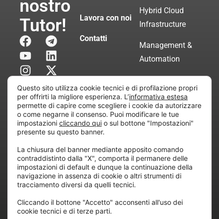
nostro
Hybrid Cloud
Lavora con noi
Tutor!
Infrastructure
Contatti
Management &
Automation
Servizi di
Questo sito utilizza cookie tecnici e di profilazione propri
Consulenza
per offrirti la migliore esperienza. L’
informativa estesa
permette di capire come scegliere i cookie da autorizzare
Certificata
o come negarne il consenso. Puoi modificare le tue
impostazioni
cliccando qui
o sul bottone "Impostazioni"
presente su questo banner.
Copyright © 2010 Extraordy S.r.l. – Società soggetta
La chiusura del banner mediante apposito comando
all’attività di direzione e coordinamento di “Project
contraddistinto dalla "X", comporta il permanere delle
Informatica”
impostazioni di default e dunque la continuazione della
REA: MI – 194005, P. IVA / CF 07165600961 – All
navigazione in assenza di cookie o altri strumenti di
tracciamento diversi da quelli tecnici.
rights reserved.
Cliccando il bottone "Accetto" acconsenti all'uso dei
cookie tecnici e di terze parti.